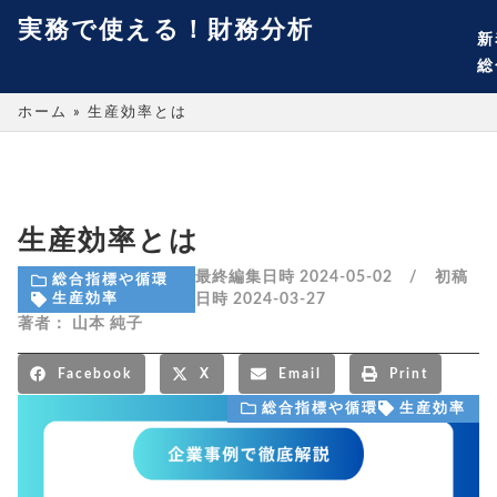
実務で使える！財務分析
新
総
ホーム
»
生産効率とは
生産効率とは
最終編集日時 2024-05-02 / 初稿
総合指標や循環
日時
2024-03-27
生産効率
著者：
山本 純子
Facebook
X
Email
Print
総合指標や循環
生産効率