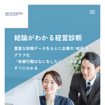
SP21ログイン
企業力BMログイン
結論がわかる経営診断
eラーニング
企業分析ナレッジ
豊富な財務データをもとに企業の“成長”を
グラフ化
実務で使える！財務分析
企業力BM分析実践
「改善行動はなにをしたらいいのか？」が
HOME
すぐにわかる
SPLENDID21について
経営診断システム
企業力Benchmarker
一般企業向け