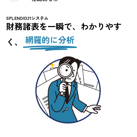
SPLENDID21システム
財務諸表を一瞬で、わかりやす
網羅的に分析
く、
財
務
指
標
の
多
さ
に
振