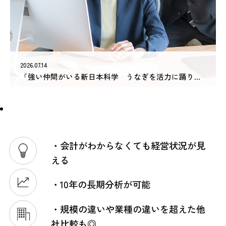
士業向け
セミナー情報
2026.07.14
会社情報
「強い仲間がいる新日本科学 うなぎを活力に踊り場脱却なるか？」を投稿しました
各種申込
FORM
お問合せ
・会計がわからなくても経営状況が見
える
・10年の長期分析が可能
・規模の違いや業種の違いを超えた他
社比較も◎