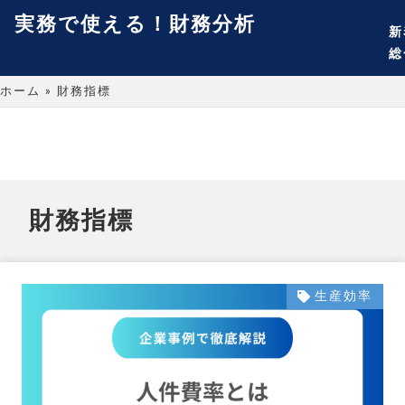
実務で使える！財務分析
新
総
ホーム
»
財務指標
財務指標
生産効率