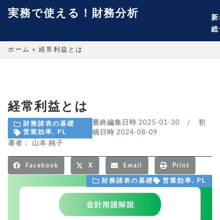
実務で使える！財務分析
新
総
ホーム
»
経常利益とは
経常利益とは
最終編集日時 2025-01-30 / 初
財務諸表の基礎
稿日時
2024-08-09
営業効率
,
PL
著者：
山本 純子
Facebook
X
Email
Print
財務諸表の基礎
営業効率
,
PL