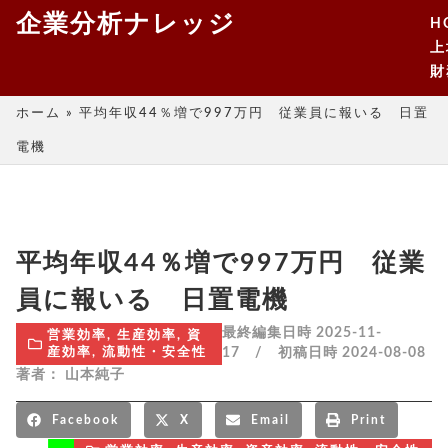
企業分析ナレッジ
H
上
財
ホーム
»
平均年収44％増で997万円 従業員に報いる 日置
電機
平均年収44％増で997万円 従業
員に報いる 日置電機
最終編集日時 2025-11-
営業効率
,
生産効率
,
資
17 / 初稿日時
2024-08-08
産効率
,
流動性・安全性
著者：
山本純子
Facebook
X
Email
Print