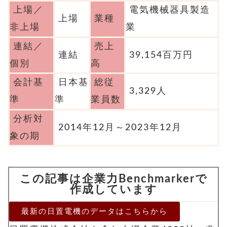
上場／
電気機械器具製造
上場
業種
非上場
業
連結／
売上
連結
39,154百万円
個別
高
会計基
日本基
総従
3,329人
準
準
業員数
分析対
2014年12月～2023年12月
象の期
この記事は企業力Benchmarkerで
作成しています
最新の日置電機のデータはこちらから