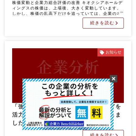
株価変動と企業力総合評価の改善 キオクシアホールデ
ィングスの株価は、上場後、大きく変動しています。
しかし、株価の乱高下だけを追っていては、企業の本
当の実力を正しく判断することはできません。 では、
続きを読む
財務数値から見たキオクシ […]
お知らせ
「強い仲間がいる新日本科学 うなぎを
活力に踊り場脱却なるか？」を投稿しま
した。
続きを読む