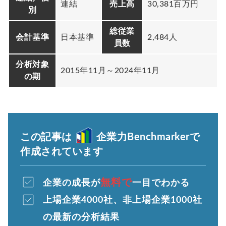
連結
売上高
30,381百万円
別
総従業
会計基準
日本基準
2,484人
員数
分析対象
2015年11月～2024年11月
の期
この記事は
企業力Benchmarkerで
作成されています
無料で
企業の成長が
一目でわかる
上場企業4000社、非上場企業1000社
の最新の分析結果