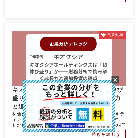
営業効率
キオクシアホールディングスは「超伸び
盛り」か――財務分析で読み解く成長力
と追加投資の論点
株価変動と企業力総合評価の改善 キオクシアホールデ
ィングスの株価は、上場後、大きく変動しています。
しかし、株価の乱高下だけを追っていては、企業の本
当の実力を正しく判断することはできません。 では、
続きを読む
財務数値から見たキオクシ […]