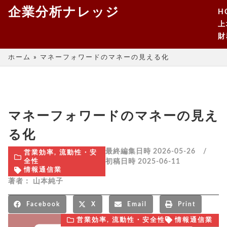
企業分析ナレッジ
H
上
財
ホーム
»
マネーフォワードのマネーの見える化
マネーフォワードのマネーの見え
る化
最終編集日時 2026-05-26 /
営業効率
,
流動性・安
初稿日時
2025-06-11
全性
情報通信業
著者：
山本純子
Facebook
X
Email
Print
営業効率
,
流動性・安全性
情報通信業