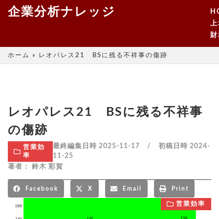
企業分析ナレッジ
H
上
財
ホーム
»
レオパレス21 BSに残る不祥事の傷跡
レオパレス21 BSに残る不祥事
の傷跡
最終編集日時 2025-11-17 / 初稿日時
2024-
営業効
11-25
率
著者：
鈴木 彩賀
Facebook
X
Email
Print
営業効率