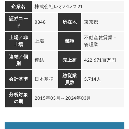
企業名
株式会社レオパレス21
証券コー
8848
所在地
東京都
ド
上場／非
不動産賃貸業・
上場
業種
上場
管理業
連結／個
連結
売上高
422,671百万円
別
総従業
会計基準
日本基準
5,714人
員数
分析対象
2015年03月～2024年03月
の期