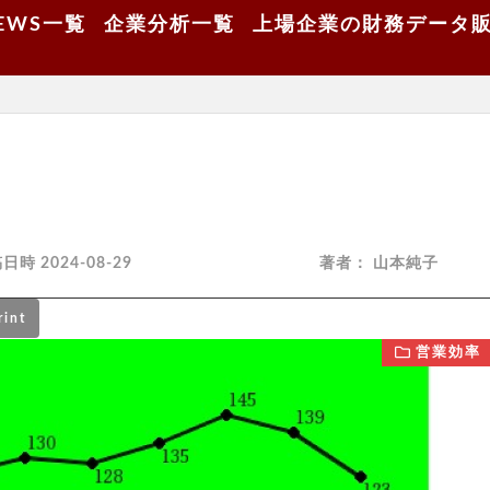
EWS一覧
企業分析一覧
上場企業の財務データ
初稿日時
2024-08-29
著者：
山本純子
rint
営業効率