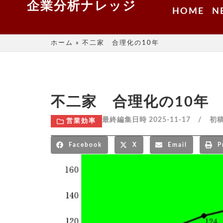
企業分析ナレッジ
HOME
N
ホーム
»
不二家 合理化の10年
不二家 合理化の10年
最終編集日時 2025-11-17 / 
営業効率
Facebook
X
Email
P