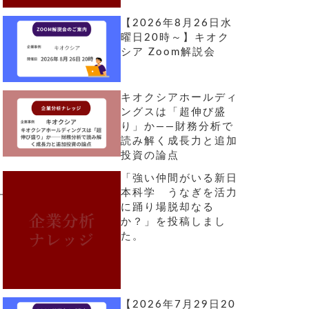
【2026年8月26日水
曜日20時～】キオク
シア Zoom解説会
キオクシアホールディ
ングスは「超伸び盛
り」か――財務分析で
読み解く成長力と追加
投資の論点
「強い仲間がいる新日
本科学 うなぎを活力
に踊り場脱却なる
か？」を投稿しまし
た。
【2026年7月29日20