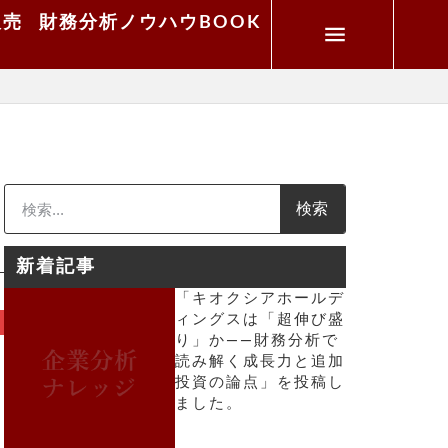
販売
財務分析ノウハウBOOK
検索
新着記事
「キオクシアホールデ
ィングスは「超伸び盛
り」か――財務分析で
読み解く成長力と追加
投資の論点」を投稿し
ました。