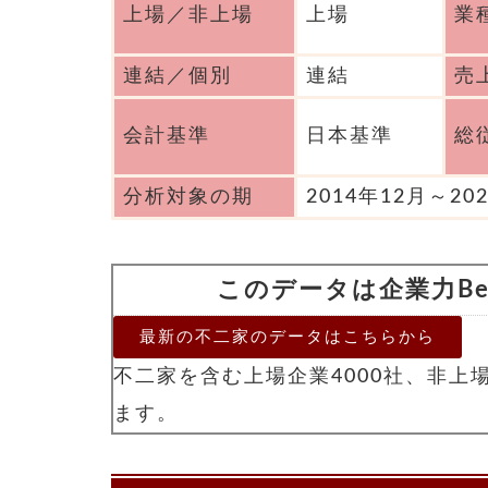
上場／非上場
上場
業
連結／個別
連結
売
会計基準
日本基準
総
分析対象の期
2014年12月～20
このデータは企業力Ben
最新の不二家のデータはこちらから
不二家を含む上場企業4000社、非上
ます。