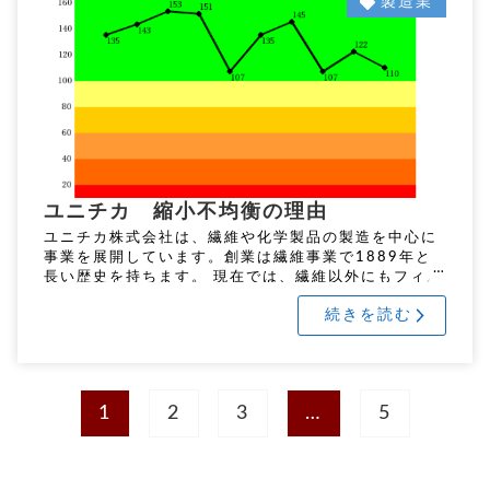
製造業
ユニチカ 縮小不均衡の理由
ユニチカ株式会社は、繊維や化学製品の製造を中心に
事業を展開しています。創業は繊維事業で1889年と
長い歴史を持ちます。 現在では、繊維以外にもフィル
ムや樹脂、ガラス繊維といった化学製品を手がけ、こ
続きを読む
れらの素材は食品包装や電 […]
1
2
3
…
5