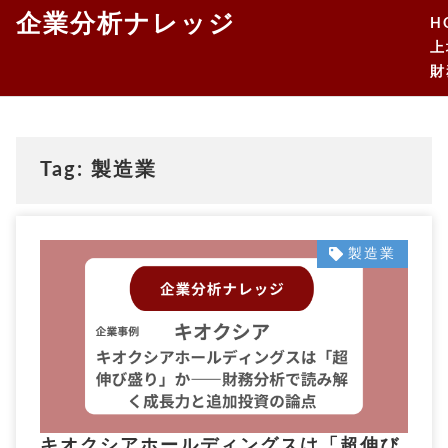
企業分析ナレッジ
H
上
財
Tag: 製造業
製造業
キオクシアホールディングスは「超伸び