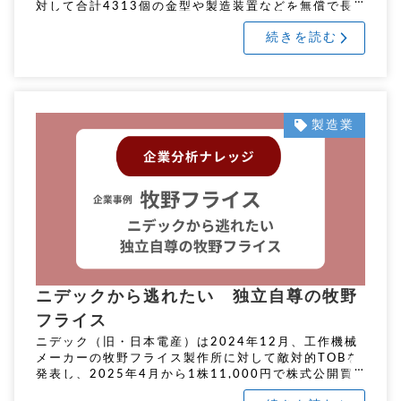
対して合計4313個の金型や製造装置などを無償で長
期間保管させていたことが、下請法に違反するとし
続きを読む
て、公正取引委員会は再 […]
製造業
ニデックから逃れたい 独立自尊の牧野
フライス
ニデック（旧・日本電産）は2024年12月、工作機械
メーカーの牧野フライス製作所に対して敵対的TOBを
発表し、2025年4月から1株11,000円で株式公開買
付けを開始しました。ニデックは牧野の技術力とブラ