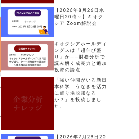
【2026年8月26日水
曜日20時～】キオク
シア Zoom解説会
キオクシアホールディ
ングスは「超伸び盛
り」か――財務分析で
読み解く成長力と追加
投資の論点
「強い仲間がいる新日
本科学 うなぎを活力
に踊り場脱却なる
か？」を投稿しまし
た。
【2026年7月29日20