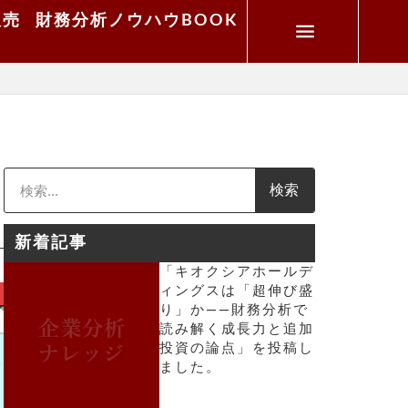
販売
財務分析ノウハウBOOK
検索
新着記事
「キオクシアホールデ
ィングスは「超伸び盛
り」か――財務分析で
読み解く成長力と追加
投資の論点」を投稿し
ました。