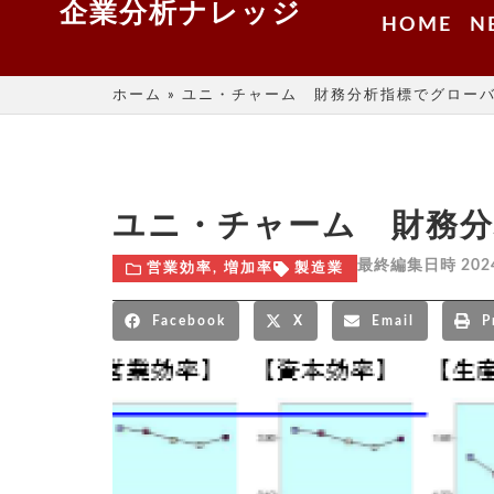
企業分析ナレッジ
HOME
N
ホーム
»
ユニ・チャーム 財務分析指標でグロー
ユニ・チャーム 財務分
最終編集日時 202
営業効率
,
増加率
製造業
Facebook
X
Email
P