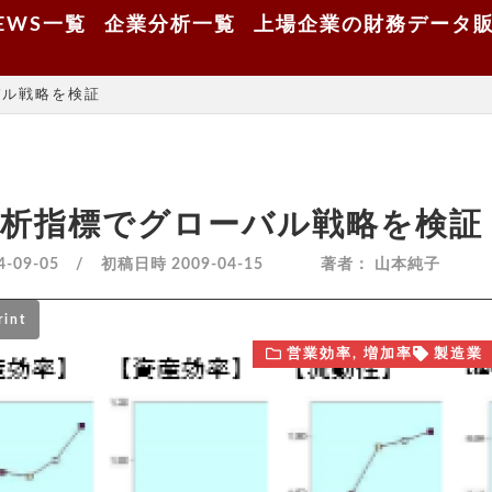
EWS一覧
企業分析一覧
上場企業の財務データ
バル戦略を検証
析指標でグローバル戦略を検証
4-09-05 / 初稿日時
2009-04-15
著者：
山本純子
rint
営業効率
,
増加率
製造業