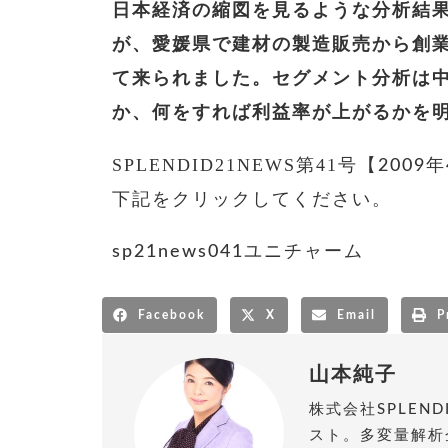
日本経済の縮図を見るような分析結
が、愛媛県で建材の製造販売から創
て来られました。セグメント分析は
か、何をすれば利益率が上がるかを
SPLENDID21NEWS第41号
【2009
下記をクリックしてください。
sp21news041ユニチャーム
Facebook
X
Email
P
山本純子
株式会社SPLEN
スト。多変量解析企