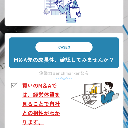
CASE 3
M＆A先の成長性、確認してみませんか？
企業力Benchmarkerなら
買いのM＆Aで
は、経営体質を
見ることで自社
との相性がわか
ります。