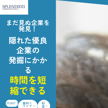
まだ見ぬ企業を
発見！
SP21ログイン
企業力BM
隠れた優良
eラーニング
企業分析ナ
企業の
実務で使える！財務分析
企業力BM
発掘にかか
る
HOME
時間を短
SPLENDID21について
経営診断システム
縮できる
企業力Benchmarker
POINT
無料ト
料
一般企業向け
ライア
金