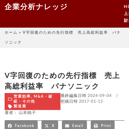
企業分析ナレッジ
H
上
財
ホーム
»
V字回復のための先行指標 売上高総利益率 パナ
ソニック
V字回復のための先行指標 売上
高総利益率 パナソニック
最終編集日時 2024-09-04 /
営業効率
,
M&A・破
初稿日時
2017-01-15
綻・その他
製造業
著者：
山本純子
Facebook
X
Email
Print