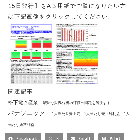
15日発行】をA３用紙でご覧になりたい方
は下記画像をクリックしてください。
関連記事
松下電器産業
曖昧な財務分析の評価の問題を解決する
パナソニック
1人当たり売上高 1人当たり売上総利益 1人
当たり経常利益
Facebook
X
Email
Print