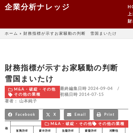
企業分析ナレッジ
H
上
財
ホーム
»
財務指標が示すお家騒動の判断 雪国まいたけ
財務指標が示すお家騒動の判断
雪国まいたけ
最終編集日時 2024-09-04 /
M&A・破綻・その他
初稿日時
2014-07-15
その他の業種
著者：
山本純子
Facebook
X
Email
Print
M&A・破綻・その他
その他の業種